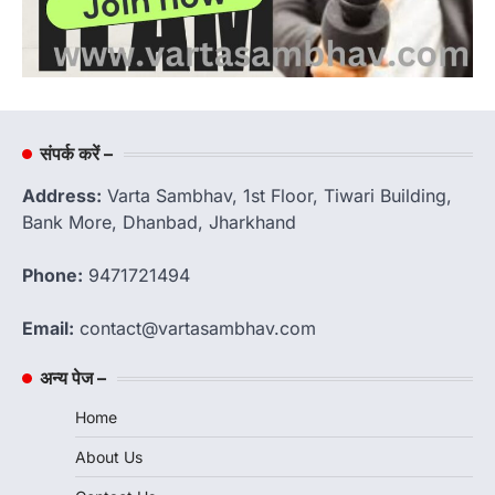
संपर्क करें –
Address:
Varta Sambhav, 1st Floor, Tiwari Building,
Bank More, Dhanbad, Jharkhand
Phone:
9471721494
Email:
contact@vartasambhav.com
अन्य पेज –
Home
About Us