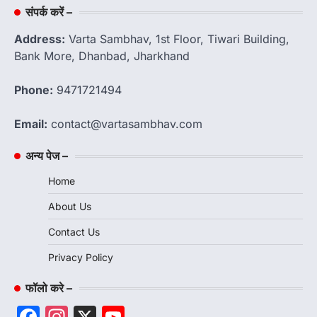
संपर्क करें –
Address:
Varta Sambhav, 1st Floor, Tiwari Building,
Bank More, Dhanbad, Jharkhand
Phone:
9471721494
Email:
contact@vartasambhav.com
अन्य पेज –
Home
About Us
Contact Us
Privacy Policy
फॉलो करे –
Facebook
Instagram
X
YouTube