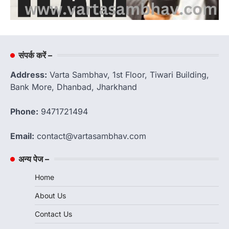
संपर्क करें –
Address:
Varta Sambhav, 1st Floor, Tiwari Building,
Bank More, Dhanbad, Jharkhand
Phone:
9471721494
Email:
contact@vartasambhav.com
अन्य पेज –
Home
About Us
Contact Us