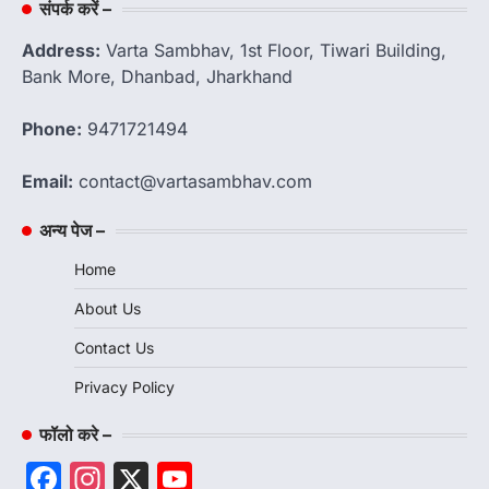
संपर्क करें –
Address:
Varta Sambhav, 1st Floor, Tiwari Building,
Bank More, Dhanbad, Jharkhand
Phone:
9471721494
Email:
contact@vartasambhav.com
अन्य पेज –
Home
About Us
Contact Us
Privacy Policy
फॉलो करे –
Facebook
Instagram
X
YouTube