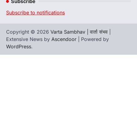
Subscribe
Subscribe to notifications
Copyright © 2026
Varta Sambhav | वार्ता संभव
|
Extensive News by
Ascendoor
| Powered by
WordPress
.