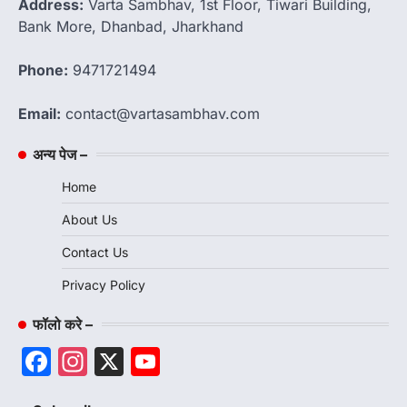
Address:
Varta Sambhav, 1st Floor, Tiwari Building,
Bank More, Dhanbad, Jharkhand
Phone:
9471721494
Email:
contact@vartasambhav.com
अन्य पेज –
Home
About Us
Contact Us
Privacy Policy
फॉलो करे –
Facebook
Instagram
X
YouTube
Channel