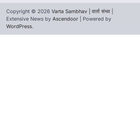
Copyright © 2026
Varta Sambhav | वार्ता संभव
|
Extensive News by
Ascendoor
| Powered by
WordPress
.