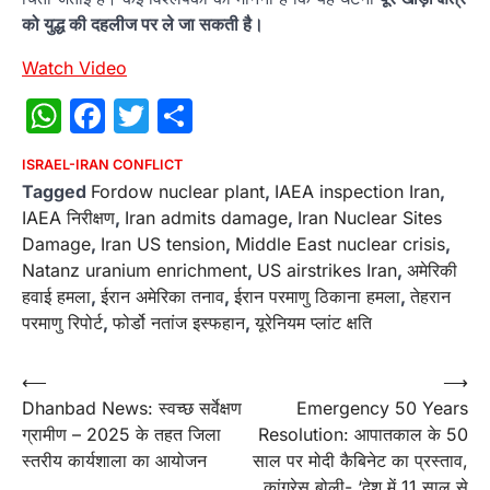
को युद्ध की दहलीज पर ले जा सकती है।
Watch Video
WhatsApp
Facebook
Twitter
Share
ISRAEL-IRAN CONFLICT
Tagged
Fordow nuclear plant
,
IAEA inspection Iran
,
IAEA निरीक्षण
,
Iran admits damage
,
Iran Nuclear Sites
Damage
,
Iran US tension
,
Middle East nuclear crisis
,
Natanz uranium enrichment
,
US airstrikes Iran
,
अमेरिकी
हवाई हमला
,
ईरान अमेरिका तनाव
,
ईरान परमाणु ठिकाना हमला
,
तेहरान
परमाणु रिपोर्ट
,
फोर्डो नतांज इस्फहान
,
यूरेनियम प्लांट क्षति
Post
⟵
⟶
Dhanbad News: स्वच्छ सर्वेक्षण
Emergency 50 Years
navigation
ग्रामीण – 2025 के तहत जिला
Resolution: आपातकाल के 50
स्तरीय कार्यशाला का आयोजन
साल पर मोदी कैबिनेट का प्रस्ताव,
कांग्रेस बोली- ‘देश में 11 साल से