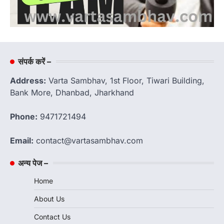
संपर्क करें –
Address:
Varta Sambhav, 1st Floor, Tiwari Building,
Bank More, Dhanbad, Jharkhand
Phone:
9471721494
Email:
contact@vartasambhav.com
अन्य पेज –
Home
About Us
Contact Us