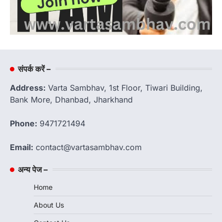
संपर्क करें –
Address:
Varta Sambhav, 1st Floor, Tiwari Building,
Bank More, Dhanbad, Jharkhand
Phone:
9471721494
Email:
contact@vartasambhav.com
अन्य पेज –
Home
About Us