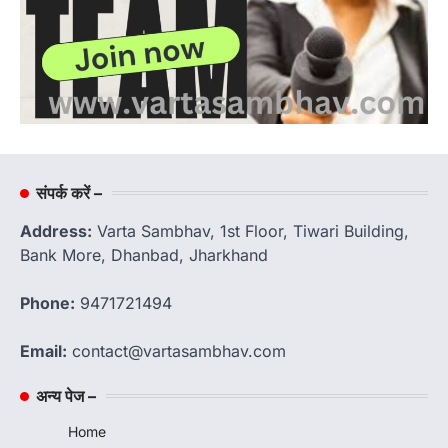
संपर्क करें –
Address:
Varta Sambhav, 1st Floor, Tiwari Building,
Bank More, Dhanbad, Jharkhand
Phone:
9471721494
Email:
contact@vartasambhav.com
अन्य पेज –
Home