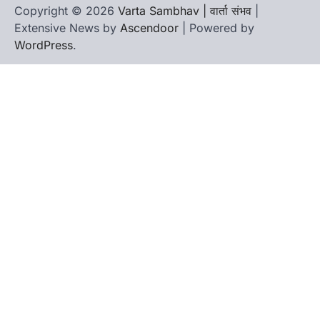
Copyright © 2026
Varta Sambhav | वार्ता संभव
|
Extensive News by
Ascendoor
| Powered by
WordPress
.