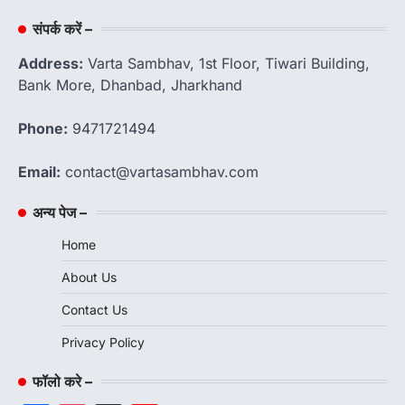
संपर्क करें –
Address:
Varta Sambhav, 1st Floor, Tiwari Building,
Bank More, Dhanbad, Jharkhand
Phone:
9471721494
Email:
contact@vartasambhav.com
अन्य पेज –
Home
About Us
Contact Us
Privacy Policy
फॉलो करे –