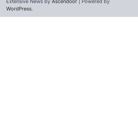
Extensive News by
Ascendoor
| Powered by
WordPress
.