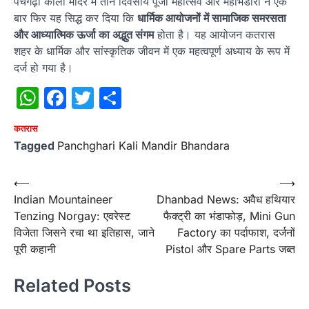
पंचगढ़ी काली मंदिर में तीन दिवसीय पूजा महोत्सव और महाभंडारा ने एक
बार फिर यह सिद्ध कर दिया कि
धार्मिक आयोजनों में सामाजिक समरसता
और आध्यात्मिक ऊर्जा का अद्भुत संगम
होता है। यह आयोजन कतरास
शहर के धार्मिक और सांस्कृतिक जीवन में एक महत्वपूर्ण अध्याय के रूप में
दर्ज हो गया है।
WhatsApp
Facebook
Twitter
Share
कतरास
Tagged
Panchghari Kali Mandir Bhandara
Post
⟵
⟶
Indian Mountaineer
Dhanbad News: अवैध हथियार
navigation
Tenzing Norgay: एवरेस्ट
फैक्ट्री का भंडाफोड़, Mini Gun
विजेता जिसने रचा था इतिहास, जाने
Factory का पर्दाफाश, दर्जनों
पूरी कहानी
Pistol और Spare Parts जब्त
Related Posts