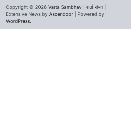
Copyright © 2026
Varta Sambhav | वार्ता संभव
|
Extensive News by
Ascendoor
| Powered by
WordPress
.