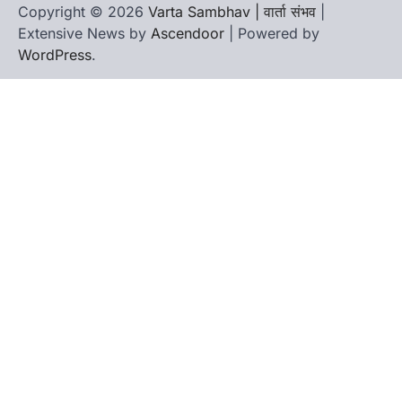
Copyright © 2026
Varta Sambhav | वार्ता संभव
|
Extensive News by
Ascendoor
| Powered by
WordPress
.