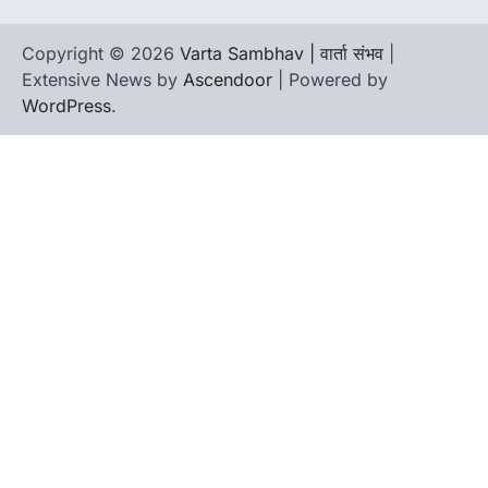
Copyright © 2026
Varta Sambhav | वार्ता संभव
|
Extensive News by
Ascendoor
| Powered by
WordPress
.