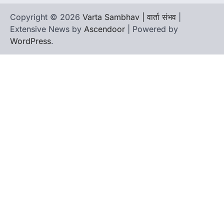
Copyright © 2026
Varta Sambhav | वार्ता संभव
|
Extensive News by
Ascendoor
| Powered by
WordPress
.