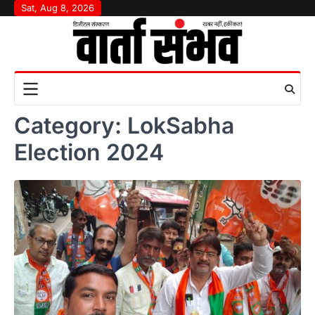
Skip
Sat, Aug 8, 2026
to
content
Category:
LokSabha
Election 2024