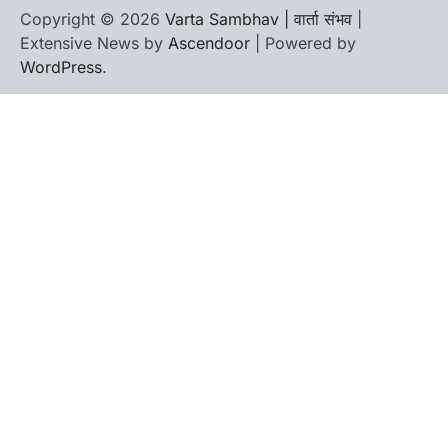
Copyright © 2026
Varta Sambhav | वार्ता संभव
|
Extensive News by
Ascendoor
| Powered by
WordPress
.