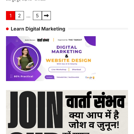
Posts
1
2
…
5
pagination
Learn Digital Marketing