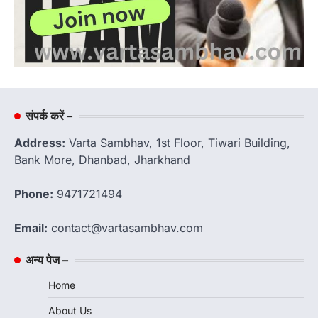
संपर्क करें –
Address:
Varta Sambhav, 1st Floor, Tiwari Building,
Bank More, Dhanbad, Jharkhand
Phone:
9471721494
Email:
contact@vartasambhav.com
अन्य पेज –
Home
About Us