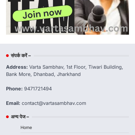
संपर्क करें –
Address:
Varta Sambhav, 1st Floor, Tiwari Building,
Bank More, Dhanbad, Jharkhand
Phone:
9471721494
Email:
contact@vartasambhav.com
अन्य पेज –
Home