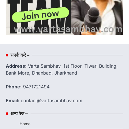
संपर्क करें –
Address:
Varta Sambhav, 1st Floor, Tiwari Building,
Bank More, Dhanbad, Jharkhand
Phone:
9471721494
Email:
contact@vartasambhav.com
अन्य पेज –
Home