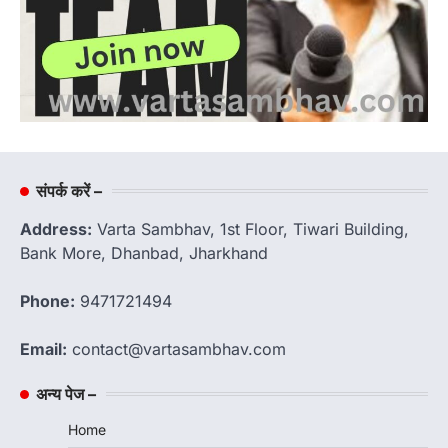
संपर्क करें –
Address:
Varta Sambhav, 1st Floor, Tiwari Building,
Bank More, Dhanbad, Jharkhand
Phone:
9471721494
Email:
contact@vartasambhav.com
अन्य पेज –
Home