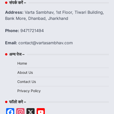
संपर्क करें –
Address:
Varta Sambhav, 1st Floor, Tiwari Building,
Bank More, Dhanbad, Jharkhand
Phone:
9471721494
Email:
contact@vartasambhav.com
अन्य पेज –
Home
About Us
Contact Us
Privacy Policy
फॉलो करे –
Facebook
Instagram
X
YouTube