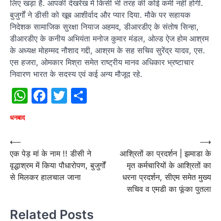
लिए खड़ा है. आपकी देखरेख में किसी भी तरह की कोई कमी नहीं होगी.
बुजुर्गों ने डीसी को खूब आशीर्वाद और प्यार दिया. मौके पर सहायक
निदेशक सामाजिक सुरक्षा नियाज अहमद, डीआरडीए के संतोष सिन्हा,
डीआरडीए के कनीय अभियंता मनोज कुमार मंडल, ओल्ड ऐज होम आश्रम
के अध्यक्ष मोहम्मद नौशाद गद्दी, आश्रम के सह सचिव सुरेंद्र यादव, एस.
एस हजरा, ओमकार मिश्रा समेत राष्ट्रीय मानव अधिकार भ्रष्टाचार
निवारण भारत के सदस्य एवं कई अन्य मौजूद रहे.
WhatsApp
Facebook
Twitter
Share
धनबाद
Post
⟵
⟶
एक पेड़ मां के नाम !! डीसी ने
आश्रितों का प्रदर्शन | झमाडा के
navigation
वृद्धाश्रम में किया पौधारोपण, बुजुर्गों
मृत कर्मचारियों के आश्रितों का
से मिलकर हालचाल जाना
धरना प्रदर्शन, सीएम समेत मुख्य
सचिव व एमडी का फूंका पुतला
Related Posts