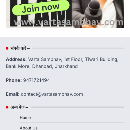
संपर्क करें –
Address:
Varta Sambhav, 1st Floor, Tiwari Building,
Bank More, Dhanbad, Jharkhand
Phone:
9471721494
Email:
contact@vartasambhav.com
अन्य पेज –
Home
About Us