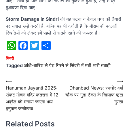
जाए। साथ ही जिन लोगों की संपत्ति को नुकसान हुआ है, उन्हें शीघ्र
मुआवजा दिया जाए।
Storm Damage in Sindri
की यह घटना न केवल नगर की तैयारी
पर सवाल खड़े करती है, बल्कि यह भी दर्शाती है कि मौसम की बदलती
स्थितियों को लेकर हमें पहले से सतर्क रहने की जरूरत है।
WhatsApp
Facebook
Twitter
Share
सिंदरी
Tagged
आंधी-बारिश से पेड़ गिरने से सिंदरी में मची भारी तबाही
Post
⟵
⟶
Hanuman Jayanti 2025:
Dhanbad News: रणधीर वर्मा
navigation
संकट मोचन मंदिर कतरास में 12
चौक पर गुंडा टैक्स के खिलाफ फूटा
अप्रैल को मनाया जाएगा भव्य
गुस्सा
हनुमान जन्मोत्सव
Related Posts