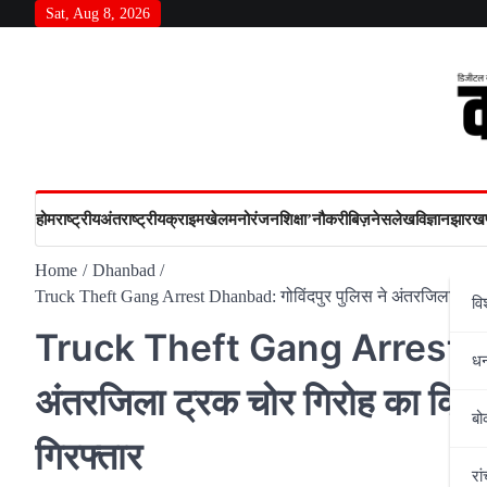
Skip
Sat, Aug 8, 2026
to
content
होम
राष्‍ट्रीय
अंतराष्‍ट्रीय
क्राइम
खेल
मनोरंजन
शिक्षा’
नौकरी
बिज़नेस
लेख
विज्ञान
झारखण
Home
Dhanbad
Truck Theft Gang Arrest Dhanbad: गोविंदपुर पुलिस ने अंतरजिला ट्रक च
वि
Truck Theft Gang Arrest Dha
ध
अंतरजिला ट्रक चोर गिरोह का किया 
बो
गिरफ्तार
रां