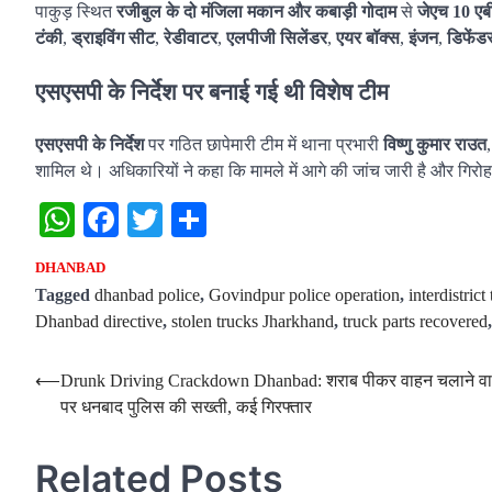
पाकुड़ स्थित
रजीबुल के दो मंजिला मकान और कबाड़ी गोदाम
से
जेएच 10 एब
टंकी
,
ड्राइविंग सीट
,
रेडीवाटर
,
एलपीजी सिलेंडर
,
एयर बॉक्स
,
इंजन
,
डिफेंड
एसएसपी के निर्देश पर बनाई गई थी विशेष टीम
एसएसपी के निर्देश
पर गठित छापेमारी टीम में थाना प्रभारी
विष्णु कुमार राउत
शामिल थे। अधिकारियों ने कहा कि मामले में आगे की जांच जारी है और गिरोह
WhatsApp
Facebook
Twitter
Share
DHANBAD
Tagged
dhanbad police
,
Govindpur police operation
,
interdistrict
Dhanbad directive
,
stolen trucks Jharkhand
,
truck parts recovered
Post
⟵
Drunk Driving Crackdown Dhanbad: शराब पीकर वाहन चलाने वा
पर धनबाद पुलिस की सख्ती, कई गिरफ्तार
navigation
Related Posts