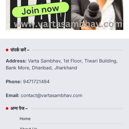
संपर्क करें –
Address:
Varta Sambhav, 1st Floor, Tiwari Building,
Bank More, Dhanbad, Jharkhand
Phone:
9471721494
Email:
contact@vartasambhav.com
अन्य पेज –
Home
About Us