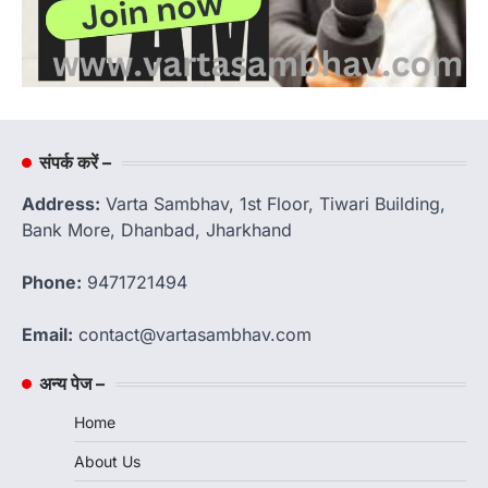
संपर्क करें –
Address:
Varta Sambhav, 1st Floor, Tiwari Building,
Bank More, Dhanbad, Jharkhand
Phone:
9471721494
Email:
contact@vartasambhav.com
अन्य पेज –
Home
About Us