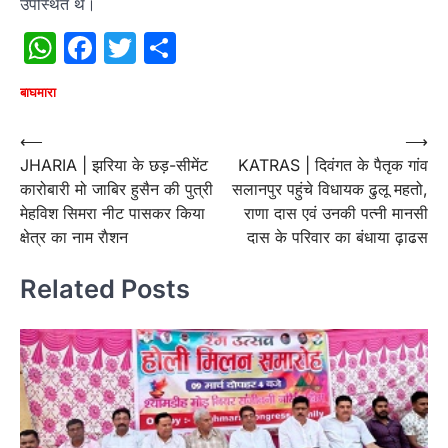
उपस्थित थे।
WhatsApp
Facebook
Twitter
Share
बाघमारा
Post
⟵
⟶
JHARIA | झरिया के छड़-सीमेंट
KATRAS | दिवंगत के पैतृक गांव
navigation
कारोबारी मो जाबिर हुसैन की पुत्री
सलानपुर पहुंचे विधायक ढुलू महतो,
मेहविश सिमरा नीट पासकर किया
राणा दास एवं उनकी पत्नी मानसी
क्षेत्र का नाम राैशन
दास के परिवार का बंधाया ढ़ाढस
Related Posts