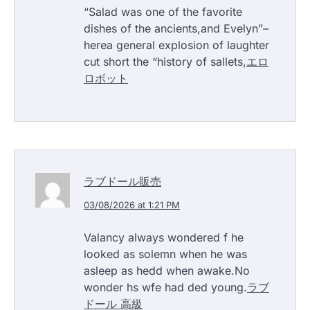
“Salad was one of the favorite
dishes of the ancients,and Evelyn”–
herea general explosion of laughter
cut short the “history of sallets,
エロ
ロボット
ラブドール販売
03/08/2026 at 1:21 PM
Valancy always wondered f he
looked as solemn when he was
asleep as hedd when awake.No
wonder hs wfe had ded young.
ラブ
ドール 高級