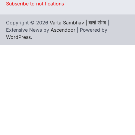
Subscribe to notifications
Copyright © 2026
Varta Sambhav | वार्ता संभव
|
Extensive News by
Ascendoor
| Powered by
WordPress
.