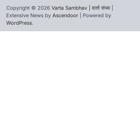
Copyright © 2026
Varta Sambhav | वार्ता संभव
|
Extensive News by
Ascendoor
| Powered by
WordPress
.