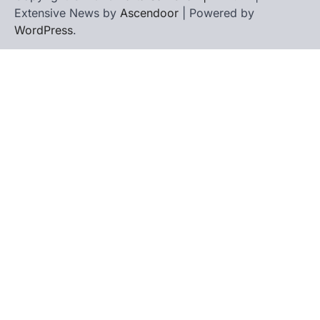
Extensive News by
Ascendoor
| Powered by
WordPress
.