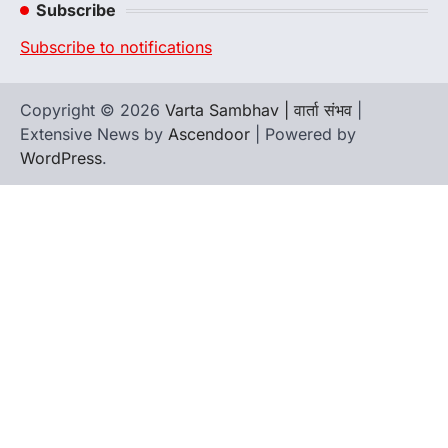
Subscribe
Subscribe to notifications
Copyright © 2026
Varta Sambhav | वार्ता संभव
|
Extensive News by
Ascendoor
| Powered by
WordPress
.