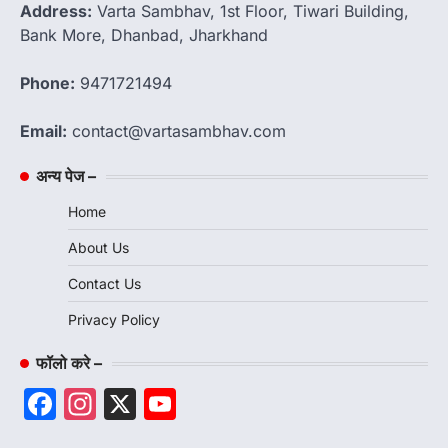
Address:
Varta Sambhav, 1st Floor, Tiwari Building,
Bank More, Dhanbad, Jharkhand
Phone:
9471721494
Email:
contact@vartasambhav.com
अन्य पेज –
Home
About Us
Contact Us
Privacy Policy
फॉलो करे –
Facebook
Instagram
X
YouTube
Channel