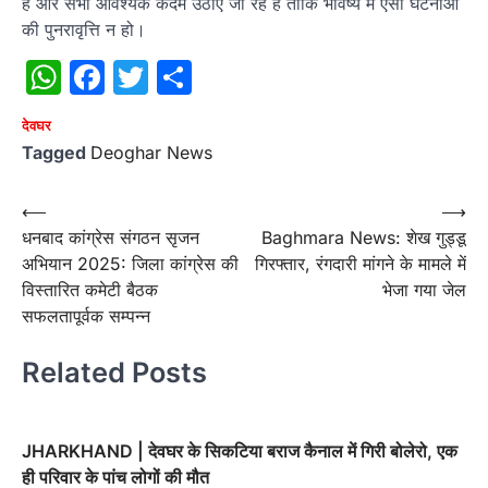
है और सभी आवश्यक कदम उठाए जा रहे हैं ताकि भविष्य में ऐसी घटनाओं
की पुनरावृत्ति न हो।
WhatsApp
Facebook
Twitter
Share
देवघर
Tagged
Deoghar News
Post
⟵
⟶
धनबाद कांग्रेस संगठन सृजन
Baghmara News: शेख गुड्डू
navigation
अभियान 2025: जिला कांग्रेस की
गिरफ्तार, रंगदारी मांगने के मामले में
विस्तारित कमेटी बैठक
भेजा गया जेल
सफलतापूर्वक सम्पन्न
Related Posts
JHARKHAND | देवघर के सिकटिया बराज कैनाल में गिरी बोलेरो, एक
ही परिवार के पांच लोगों की मौत