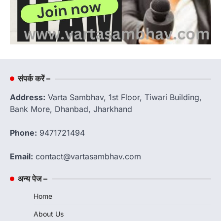
संपर्क करें –
Address:
Varta Sambhav, 1st Floor, Tiwari Building,
Bank More, Dhanbad, Jharkhand
Phone:
9471721494
Email:
contact@vartasambhav.com
अन्य पेज –
Home
About Us