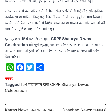
चिकित्सा अधिकारी डॉ. हर्ष झा सहित सभी जवान उपस्थित रहे।
संध्या समय में बल परिसर में विभिन्न खेल प्रतियोगिताएं और सांस्कृतिक
कार्यक्रम आयोजित किए गए, जिसमें जवानों ने उत्साहपूर्वक भाग लिया।
इसके अतिरिक्त सभी मेसों में विशेष भोज का आयोजन कर वीर जवानों की
याद में सामूहिक सहभागिता की गई।
इस प्रकार 154 बटालियन द्वारा
CRPF Shaurya Diwas
Celebration
को पूरी श्रद्धा, सम्मान और उत्साह के साथ मनाया गया,
जो आने वाली पीढ़ियों को देशभक्ति, साहस और कर्तव्यनिष्ठा की प्रेरणा
देता रहेगा।
WhatsApp
Facebook
Twitter
Share
धनबाद
Tagged
154 बटालियन द्वारा CRPF Shaurya Diwas
Celebration
Post
⟵
⟶
Katras News: कतरास के राहुल
Dhanbad News: धनबाद में