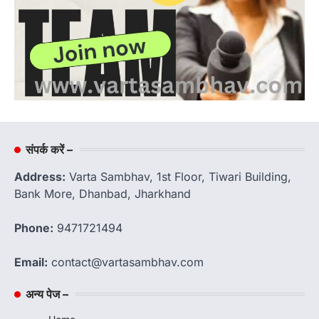
संपर्क करें –
Address:
Varta Sambhav, 1st Floor, Tiwari Building,
Bank More, Dhanbad, Jharkhand
Phone:
9471721494
Email:
contact@vartasambhav.com
अन्य पेज –