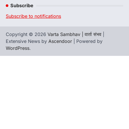
Subscribe
Subscribe to notifications
Copyright © 2026
Varta Sambhav | वार्ता संभव
|
Extensive News by
Ascendoor
| Powered by
WordPress
.