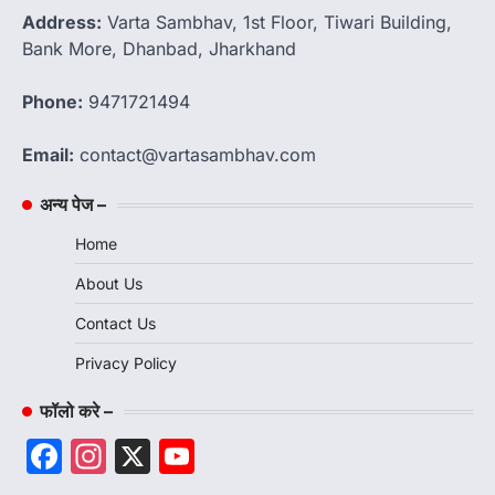
Address:
Varta Sambhav, 1st Floor, Tiwari Building,
Bank More, Dhanbad, Jharkhand
Phone:
9471721494
Email:
contact@vartasambhav.com
अन्य पेज –
Home
About Us
Contact Us
Privacy Policy
फॉलो करे –
Facebook
Instagram
X
YouTube
Channel