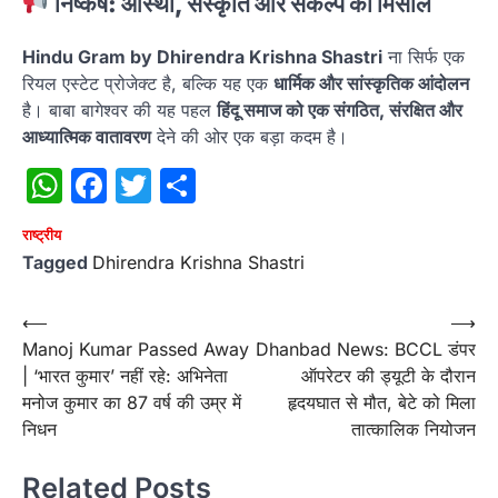
निष्कर्ष: आस्था, संस्कृति और संकल्प की मिसाल
Hindu Gram by Dhirendra Krishna Shastri
ना सिर्फ एक
रियल एस्टेट प्रोजेक्ट है, बल्कि यह एक
धार्मिक और सांस्कृतिक आंदोलन
है। बाबा बागेश्वर की यह पहल
हिंदू समाज को एक संगठित, संरक्षित और
आध्यात्मिक वातावरण
देने की ओर एक बड़ा कदम है।
WhatsApp
Facebook
Twitter
Share
राष्‍ट्रीय
Tagged
Dhirendra Krishna Shastri
Post
⟵
⟶
Manoj Kumar Passed Away
Dhanbad News: BCCL डंपर
navigation
| ‘भारत कुमार’ नहीं रहे: अभिनेता
ऑपरेटर की ड्यूटी के दौरान
मनोज कुमार का 87 वर्ष की उम्र में
हृदयघात से मौत, बेटे को मिला
निधन
तात्कालिक नियोजन
Related Posts