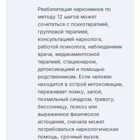
Реабилитация наркоманов по
методу 12 шагов может
сочетаться с психотерапией,
групповой терапией,
консультацией нарколога,
работой психолога, наблюдением
врача, медикаментозной
терапией, стационаром,
детоксикацией и помощью
родственникам. Если человек
находится в острой интоксикации,
переживает ломку, запой,
похмельный синдром, тревогу,
бессонницу, психоз или
выраженное физическое
истощение, сначала может
потребоваться наркологическая
помощь, срочный вызов,