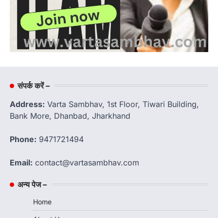
संपर्क करें –
Address:
Varta Sambhav, 1st Floor, Tiwari Building,
Bank More, Dhanbad, Jharkhand
Phone:
9471721494
Email:
contact@vartasambhav.com
अन्य पेज –
Home