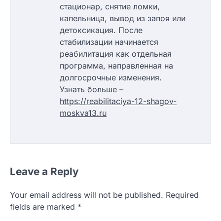
стационар, снятие ломки,
капельница, вывод из запоя или
детоксикация. После
стабилизации начинается
реабилитация как отдельная
программа, направленная на
долгосрочные изменения.
Узнать больше –
https://reabilitaciya-12-shagov-
moskva13.ru
Leave a Reply
Your email address will not be published.
Required
fields are marked
*