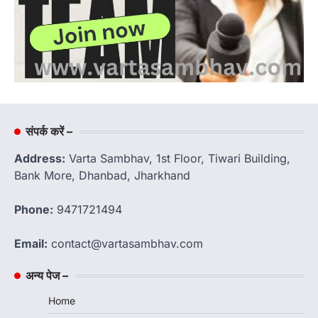
संपर्क करें –
Address:
Varta Sambhav, 1st Floor, Tiwari Building,
Bank More, Dhanbad, Jharkhand
Phone:
9471721494
Email:
contact@vartasambhav.com
अन्य पेज –
Home