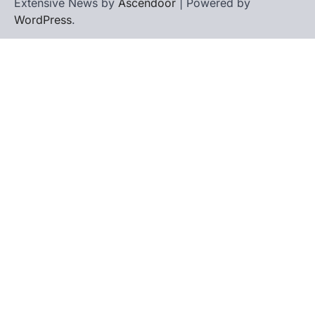
Extensive News by
Ascendoor
| Powered by
WordPress
.