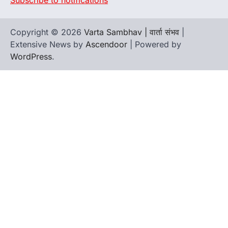
Subscribe to notifications
Copyright © 2026
Varta Sambhav | वार्ता संभव
|
Extensive News by
Ascendoor
| Powered by
WordPress
.