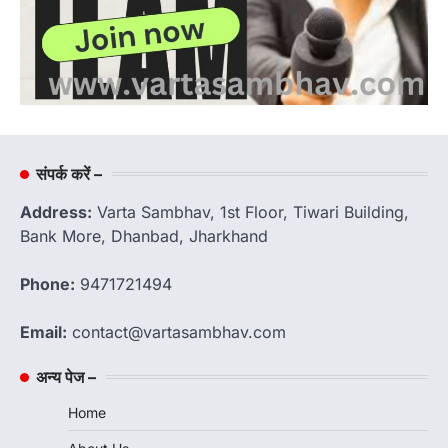
संपर्क करें –
Address:
Varta Sambhav, 1st Floor, Tiwari Building,
Bank More, Dhanbad, Jharkhand
Phone:
9471721494
Email:
contact@vartasambhav.com
अन्य पेज –
Home