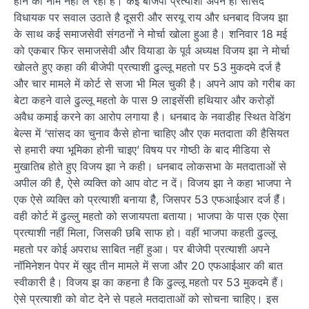
होने का नाम नहीं ले रही है। कई बीजेपी प्रत्याशी अपने ही सांसद
विधायक पर सवाल उठाते है दूसरी और सरयू राय और धनबाद विजय झा
के साथ कई समाजसेवी संगठनों ने मोर्चा खोला हुआ है। शनिवार 18 मई
को एकबार फिर समाजसेवी और वियाडा के पूर्व अध्यक्ष विजय झा ने मोर्चा
खोलते हुए कहा की बीजेपी प्रत्याशी ढुल्लू महतो पर 53 मुकदमे दर्ज है
और चार मामले में कोर्ट से सजा भी मिल चुकी है। अपने आप को गरीब का
बेटा कहने वाले ढुल्लू महतो के पास 9 लाइसेंसी हथियार और करोड़ों
अवैध कमाई करने का आरोप लगाया है। धनबाद के नवाडीह स्थित वेडिंग
बेल्स में ‘सांसद का चुनाव कैसे होना चाहिए और एक मतदाता की हैसियत
से हमारी क्या भूमिका होनी चाइए’ विषय पर गोष्ठी के बाद मीडिया से
मुखातिब होते हुए विजय झा ने कही। धनबाद लोकसभा के मतदाताओं से
अपील की है, ऐसे व्यक्ति को आप वोट न दें। विजय झा ने कहा भाजपा ने
एक ऐसे व्यक्त‍ि को प्रत्याशी बनाया हैै, जिसपर 53 एफआईआर दर्ज हैंं।
वही कोर्ट में ढुल्लु महतो को सजायपता बताया। भाजपा के पास एक ऐसा
प्रत्याशी नहीं मिला, जिसकी छबि साफ हो। वहीं भाजपा कहती ढुल्लू
महतो पर कोई अपराध साबित नहीं हुआ। पर बीजेपी प्रत्याशी अपने
नॉमिनेशन पेपर में खुद तीन मामले में सजा और 20 एफआईआर की बात
स्वीकारी है। विजय झ का कहना है कि ढुल्लू महतो पर 53 मुकदमे हैं।
ऐसे प्रत्याशी को वोट देने से पहले मतदाताओं को सोचना चाहिए। इस