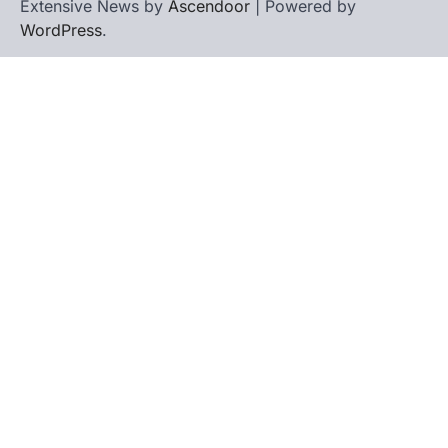
Extensive News by
Ascendoor
| Powered by
WordPress
.