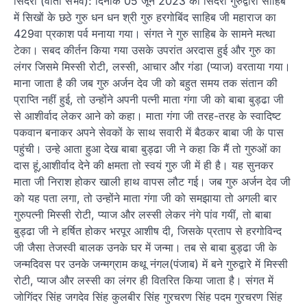
सिंदरी (वार्ता संभव): दिनांक 05 जून 2023 को सिंदरी गुरुद्वारा साहिब
में सिखों के छठे गुरु धन धन श्री गुरु हरगोबिंद साहिब जी महाराज का
429वा प्रकाश पर्व मनाया गया। संगत ने गुरु साहिब के सामने मत्था
टेका। सबद कीर्तन किया गया उसके उपरांत अरदास हुई और गुरु का
लंगर जिसमे मिस्सी रोटी, लस्सी, आचार और गंडा (प्याज) वरताया गया।
माना जाता है की जब गुरु अर्जन देव जी को बहुत समय तक संतान की
प्राप्ति नहीं हुई, तो उन्होंने अपनी पत्नी माता गंगा जी को बाबा बुड्ढा जी
से आशीर्वाद लेकर आने को कहा। माता गंगा जी तरह-तरह के स्वादिष्ट
पकवान बनाकर अपने सेवकों के साथ सवारी में बैठकर बाबा जी के पास
पहुंची। उन्हे आता हुआ देख बाबा बुड्ढा जी ने कहा कि मैं तो गुरुओं का
दास हूं,आशीर्वाद देने की क्षमता तो स्वयं गुरु जी में ही है। यह सुनकर
माता जी निराश होकर खाली हाथ वापस लौट गई। जब गुरु अर्जन देव जी
को यह पता लगा, तो उन्होंने माता गंगा जी को समझाया तो अगली बार
गुरुपत्नी मिस्सी रोटी, प्याज और लस्सी लेकर नंगे पांव गयीं, तो बाबा
बुड्ढा जी ने हर्षित होकर भरपूर आशीष दी, जिसके प्रताप से हरगोविन्द
जी जैसा तेजस्वी बालक उनके घर में जन्मा। तब से बाबा बुड्ढा जी के
जन्मदिवस पर उनके जन्मग्राम कथू नंगल(पंजाब) में बने गुरुद्वारे में मिस्सी
रोटी, प्याज और लस्सी का लंगर ही वितरित किया जाता है। संगत में
जोगिंदर सिंह जगदेव सिंह कुलबीर सिंह गुरचरण सिंह पदम गुरचरण सिंह