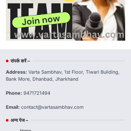
संपर्क करें –
Address:
Varta Sambhav, 1st Floor, Tiwari Building,
Bank More, Dhanbad, Jharkhand
Phone:
9471721494
Email:
contact@vartasambhav.com
अन्य पेज –
Home