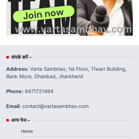
संपर्क करें –
Address:
Varta Sambhav, 1st Floor, Tiwari Building,
Bank More, Dhanbad, Jharkhand
Phone:
9471721494
Email:
contact@vartasambhav.com
अन्य पेज –
Home