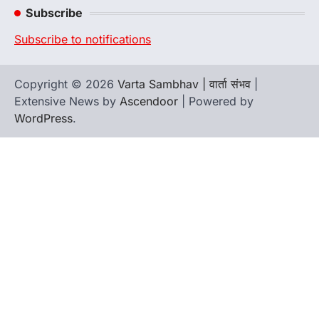
Subscribe
Subscribe to notifications
Copyright © 2026
Varta Sambhav | वार्ता संभव
|
Extensive News by
Ascendoor
| Powered by
WordPress
.