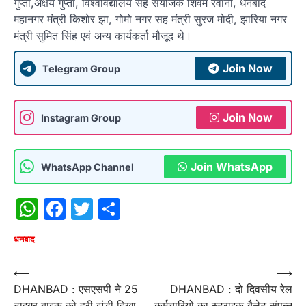
गुप्ता,अक्षय गुप्ता, विश्वविद्यालय सह संयोजक शिवम रवानी, धनबाद
महानगर मंत्री किशोर झा, गोमो नगर सह मंत्री सुरज मोदी, झारिया नगर
मंत्री सुमित सिंह एवं अन्य कार्यकर्ता मौजूद थे।
Join Now
Telegram Group
Join Now
Instagram Group
Join WhatsApp
WhatsApp Channel
WhatsApp
Facebook
Twitter
Share
धनबाद
Post
⟵
⟶
DHANBAD : एसएसपी ने 25
DHANBAD : दो दिवसीय रेल
navigation
टाइगर बाइक को हरी झंडी दिखा
कर्मचारियों का स्ट्राइक बैलेट संपन्न