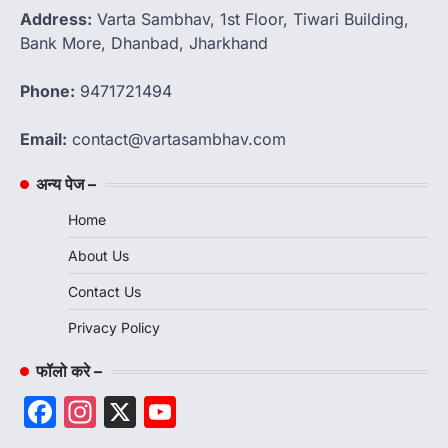
Address:
Varta Sambhav, 1st Floor, Tiwari Building,
Bank More, Dhanbad, Jharkhand
Phone:
9471721494
Email:
contact@vartasambhav.com
अन्य पेज –
Home
About Us
Contact Us
Privacy Policy
फॉलो करे –
Facebook
Instagram
X
YouTube
Channel