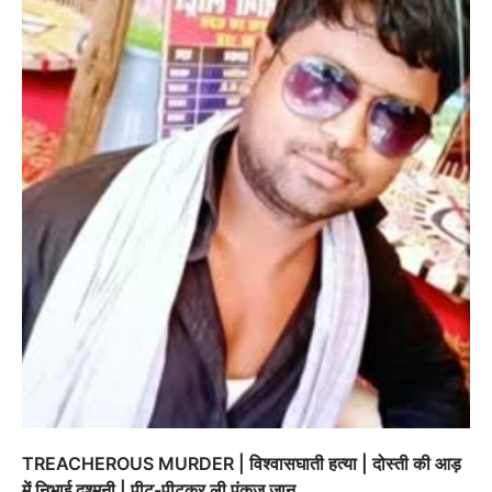
TREACHEROUS MURDER | विश्‍वासघाती हत्या | दोस्ती की आड़
में निभाई दुश्मनी | पीट-पीटकर ली पंकज जान