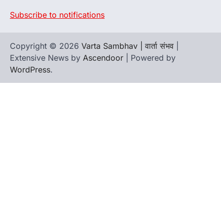
Subscribe to notifications
Copyright © 2026
Varta Sambhav | वार्ता संभव
|
Extensive News by
Ascendoor
| Powered by
WordPress
.