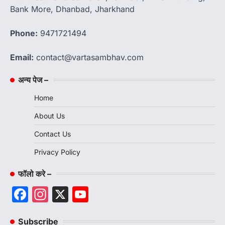
Bank More, Dhanbad, Jharkhand
Phone:
9471721494
Email:
contact@vartasambhav.com
अन्य पेज –
Home
About Us
Contact Us
Privacy Policy
फॉलो करे –
Facebook
Instagram
X
YouTube
Channel
Subscribe