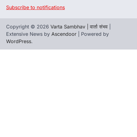
Subscribe to notifications
Copyright © 2026
Varta Sambhav | वार्ता संभव
|
Extensive News by
Ascendoor
| Powered by
WordPress
.