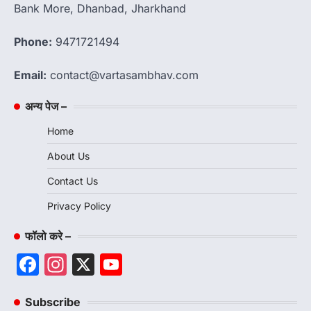
Bank More, Dhanbad, Jharkhand
Phone:
9471721494
Email:
contact@vartasambhav.com
अन्य पेज –
Home
About Us
Contact Us
Privacy Policy
फॉलो करे –
Facebook
Instagram
X
YouTube
Channel
Subscribe