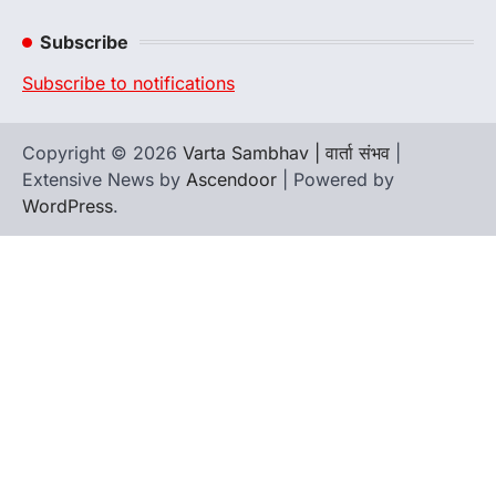
Channel
Subscribe
Subscribe to notifications
Copyright © 2026
Varta Sambhav | वार्ता संभव
|
Extensive News by
Ascendoor
| Powered by
WordPress
.