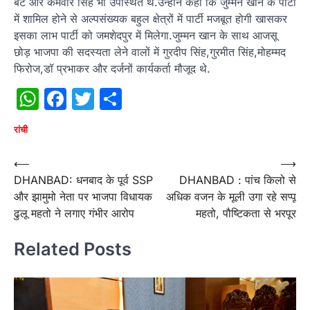
बट और कर्मवीर सिंह भी उपस्थित थे.उन्होने कहा कि जुम्मन खान के पार्टी
में शामिल होने से अल्पसंख्यक बहुल क्षेत्रों में पार्टी मजबूत होगी खासकर
इसका लाभ पार्टी को जमशेदपुर में मिलेगा.जुम्मन‌ खान‌ के साथ आजसू
छोड़ भाजपा की सदस्यता लेने वालों में गुरदीप सिंह,गुरमीत सिंह,मोहम्मद
फिरोज,डॉ प्रभाकर और‌ दर्जनों कार्यकर्ता मौजूद थे.
WhatsApp
Facebook
Twitter
Share
रांची
Post
⟵
⟶
DHANBAD: धनबाद के पूर्व SSP
DHANBAD : पांच किलो से
navigation
और झामुमो नेता पर भाजपा विधायक
अधिक वजन के मूली उगा रहे सप्पू
ढुलू महतो ने लगाए गंभीर आरोप
महतो, पौष्टिकता से भरपूर
Related Posts