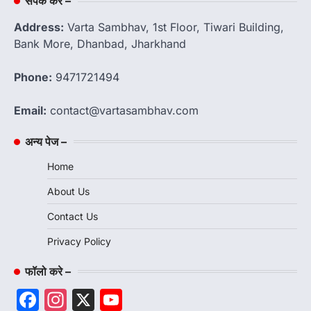
संपर्क करें –
Address:
Varta Sambhav, 1st Floor, Tiwari Building,
Bank More, Dhanbad, Jharkhand
Phone:
9471721494
Email:
contact@vartasambhav.com
अन्य पेज –
Home
About Us
Contact Us
Privacy Policy
फॉलो करे –
Facebook
Instagram
X
YouTube