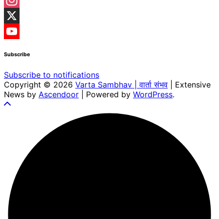
Facebook
Instagram
X
YouTube
Subscribe
Channel
Subscribe to notifications
Copyright © 2026
Varta Sambhav | वार्ता संभव
| Extensive
News by
Ascendoor
| Powered by
WordPress
.