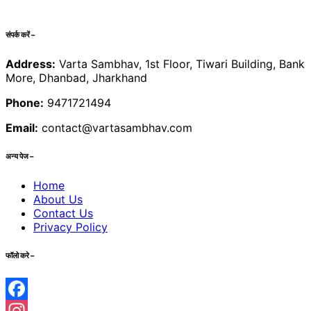
संपर्क करें –
Address:
Varta Sambhav, 1st Floor, Tiwari Building, Bank
More, Dhanbad, Jharkhand
Phone:
9471721494
Email:
contact@vartasambhav.com
अन्य पेज –
Home
About Us
Contact Us
Privacy Policy
फॉलो करे –