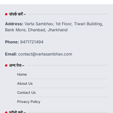
संपर्क करें –
Address:
Varta Sambhav, 1st Floor, Tiwari Building,
Bank More, Dhanbad, Jharkhand
Phone:
9471721494
Email:
contact@vartasambhav.com
अन्य पेज –
Home
About Us
Contact Us
Privacy Policy
फॉलो करे –