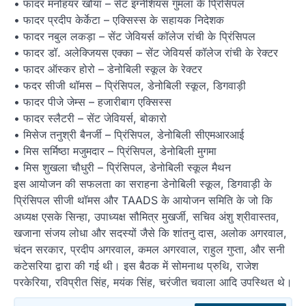
• फादर मनोहयर खोया – सेंट इग्नेशियस गुमला के प्रिंसिपल
• फादर प्रदीप केर्केटा – एक्सिस्स के सहायक निदेशक
• फादर नबुल लकड़ा – सेंट जेवियर्स कॉलेज रांची के प्रिंसिपल
• फादर डॉ. अलेक्जियस एक्का – सेंट जेवियर्स कॉलेज रांची के रेक्टर
• फादर ऑस्कर होरो – डेनोबिली स्कूल के रेक्टर
• फदर सीजी थॉमस – प्रिंसिपल, डेनोबिली स्कूल, डिगवाड़ी
• फादर पीजे जेम्स – हजारीबाग एक्सिस्स
• फादर स्लैटरी – सेंट जेवियर्स, बोकारो
• मिसेज तनुश्री बैनर्जी – प्रिंसिपल, डेनोबिली सीएमआरआई
• मिस सर्मिष्ठा मजुमदार – प्रिंसिपल, डेनोबिली मुगमा
• मिस शुखला चौधुरी – प्रिंसिपल, डेनोबिली स्कूल मैथन
इस आयोजन की सफलता का सराहना डेनोबिली स्कूल, डिगवाड़ी के
प्रिंसिपल सीजी थॉमस और TAADS के आयोजन समिति के जो कि
अध्यक्ष एसके सिन्हा, उपाध्यक्ष सौमित्र मुखर्जी, सचिव अंशु श्रीवास्तव,
खजाना संजय लोधा और सदस्यों जैसे कि शांतनु दास, अलोक अगरवाल,
चंदन सरकार, प्रदीप अगरवाल, कमल अगरवाल, राहुल गुप्ता, और सनी
कटेसरिया द्वारा की गई थी। इस बैठक में सोमनाथ प्रुथि, राजेश
परकेरिया, रविप्रीत सिंह, मयंक सिंह, चरंजीत चवाला आदि उपस्थित थे।